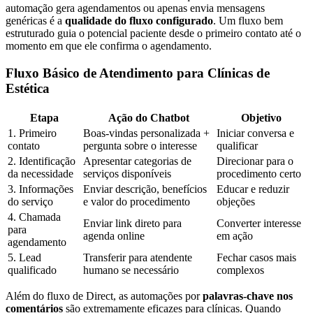
automação gera agendamentos ou apenas envia mensagens
genéricas é a
qualidade do fluxo configurado
. Um fluxo bem
estruturado guia o potencial paciente desde o primeiro contato até o
momento em que ele confirma o agendamento.
Fluxo Básico de Atendimento para Clínicas de
Estética
Etapa
Ação do Chatbot
Objetivo
1. Primeiro
Boas-vindas personalizada +
Iniciar conversa e
contato
pergunta sobre o interesse
qualificar
2. Identificação
Apresentar categorias de
Direcionar para o
da necessidade
serviços disponíveis
procedimento certo
3. Informações
Enviar descrição, benefícios
Educar e reduzir
do serviço
e valor do procedimento
objeções
4. Chamada
Enviar link direto para
Converter interesse
para
agenda online
em ação
agendamento
5. Lead
Transferir para atendente
Fechar casos mais
qualificado
humano se necessário
complexos
Além do fluxo de Direct, as automações por
palavras-chave nos
comentários
são extremamente eficazes para clínicas. Quando