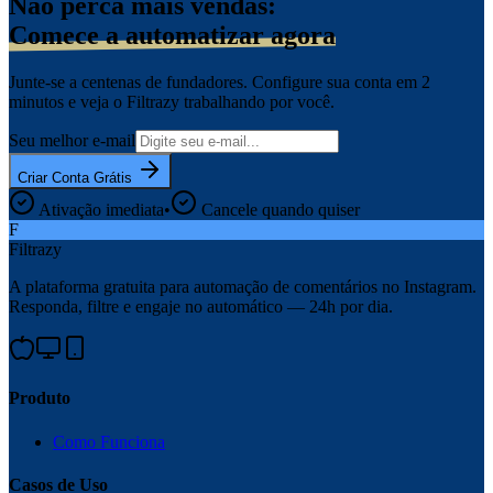
Não perca mais vendas:
Comece a automatizar agora
Junte-se a centenas de fundadores. Configure sua conta em 2
minutos e veja o Filtrazy trabalhando por você.
Seu melhor e-mail
Criar Conta Grátis
Ativação imediata
•
Cancele quando quiser
F
Filtrazy
A plataforma gratuita para automação de comentários no Instagram.
Responda, filtre e engaje no automático — 24h por dia.
Produto
Como Funciona
Casos de Uso