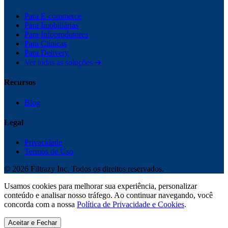
Para E-commerce
Para Imobiliárias
Para Infoprodutores
Para Clínicas
Para Delivery
Ver todas as soluções ➔
Recursos
Blog
Legal
Privacidade
Termos de Uso
©
2026
Filtrazy Inc. Todos os direitos reservados.
Usamos cookies para melhorar sua experiência, personalizar
conteúdo e analisar nosso tráfego. Ao continuar navegando, você
concorda com a nossa
Política de Privacidade e Cookies
.
Aceitar e Fechar