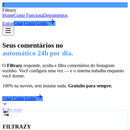
F
Filtrazy
Home
Como Funciona
Depoimentos
Entrar
Criar Conta Grátis
Seus comentários no
automático 24h por dia.
O
Filtrazy
responde, oculta e filtra comentários do Instagram
sozinho. Você configura uma vez — e o sistema trabalha enquanto
você dorme.
100% na nuvem, sem instalar nada.
Gratuito para sempre.
Criar Conta Grátis
Saiba mais
FILTRAZY