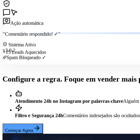
Automação Ativa
Ação automática
"Comentário respondido! ✓"
Sistema Ativo
v3.0.2
+15 Leads Aquecidos
Spam Bloqueado ✓
Configure a regra. Foque em vender mais 
Atendimento 24h no Instagram por palavras-chave
Alguém c
Filtro e Segurança 24h
Comentários indesejados são ocultados 
Começar Agora