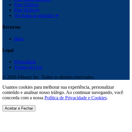
Para Clínicas
Para Delivery
Ver todas as soluções ➔
Recursos
Blog
Legal
Privacidade
Termos de Uso
©
2026
Filtrazy Inc. Todos os direitos reservados.
Usamos cookies para melhorar sua experiência, personalizar
conteúdo e analisar nosso tráfego. Ao continuar navegando, você
concorda com a nossa
Política de Privacidade e Cookies
.
Aceitar e Fechar