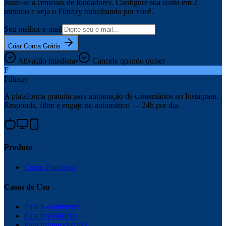
Junte-se a centenas de fundadores. Configure sua conta em 2
minutos e veja o Filtrazy trabalhando por você.
Seu melhor e-mail
Criar Conta Grátis
Ativação imediata
•
Cancele quando quiser
F
Filtrazy
A plataforma gratuita para automação de comentários no Instagram.
Responda, filtre e engaje no automático — 24h por dia.
Produto
Como Funciona
Casos de Uso
Para E-commerce
Para Imobiliárias
Para Infoprodutores