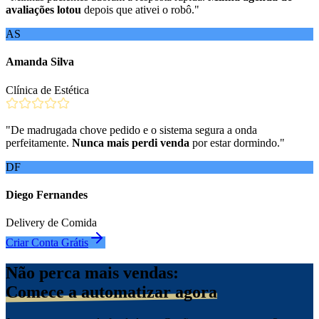
avaliações lotou
depois que ativei o robô.
"
AS
Amanda Silva
Clínica de Estética
"
De madrugada chove pedido e o sistema segura a onda
perfeitamente.
Nunca mais perdi venda
por estar dormindo.
"
DF
Diego Fernandes
Delivery de Comida
Criar Conta Grátis
Não perca mais vendas:
Comece a automatizar agora