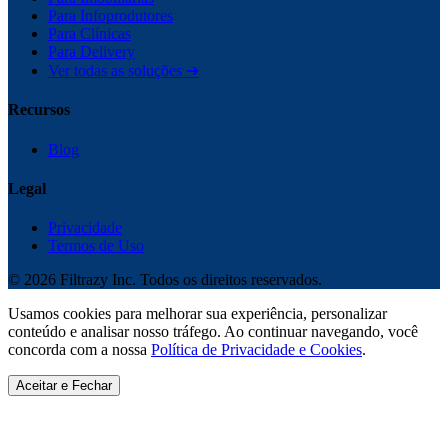
Para Infoprodutores
Para Clínicas
Para Delivery
Ver todas as soluções ➔
Recursos
Blog
Legal
Privacidade
Termos de Uso
©
2026
Filtrazy Inc. Todos os direitos reservados.
Usamos cookies para melhorar sua experiência, personalizar
conteúdo e analisar nosso tráfego. Ao continuar navegando, você
concorda com a nossa
Política de Privacidade e Cookies
.
Aceitar e Fechar