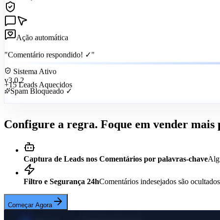
Automação Ativa
Ação automática
"Comentário respondido! ✓"
Sistema Ativo
v3.0.2
+15 Leads Aquecidos
Spam Bloqueado ✓
Configure a regra. Foque em vender mais 
Captura de Leads nos Comentários por palavras-chave
Alg
Filtro e Segurança 24h
Comentários indesejados são ocultados 
Começar Agora