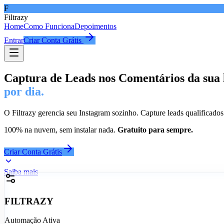
F
Filtrazy
Home
Como Funciona
Depoimentos
Entrar
Criar Conta Grátis
Captura de Leads nos Comentários da sua 
por dia.
O Filtrazy gerencia seu Instagram sozinho. Capture leads qualificado
100% na nuvem, sem instalar nada.
Gratuito para sempre.
Criar Conta Grátis
Saiba mais
FILTRAZY