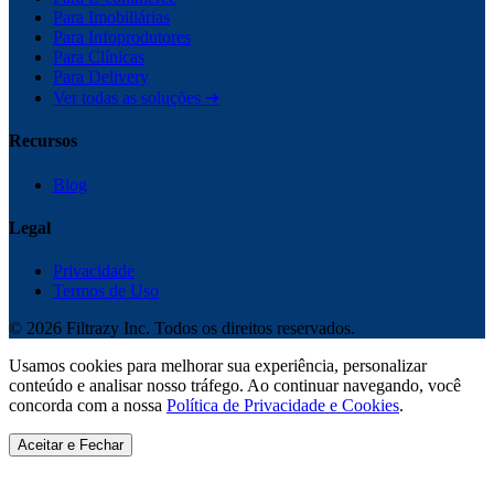
Para Imobiliárias
Para Infoprodutores
Para Clínicas
Para Delivery
Ver todas as soluções ➔
Recursos
Blog
Legal
Privacidade
Termos de Uso
©
2026
Filtrazy Inc. Todos os direitos reservados.
Usamos cookies para melhorar sua experiência, personalizar
conteúdo e analisar nosso tráfego. Ao continuar navegando, você
concorda com a nossa
Política de Privacidade e Cookies
.
Aceitar e Fechar