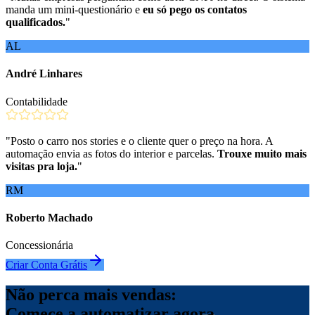
manda um mini-questionário e
eu só pego os contatos
qualificados.
"
AL
André Linhares
Contabilidade
"
Posto o carro nos stories e o cliente quer o preço na hora. A
automação envia as fotos do interior e parcelas.
Trouxe muito mais
visitas pra loja.
"
RM
Roberto Machado
Concessionária
Criar Conta Grátis
Não perca mais vendas:
Comece a automatizar agora