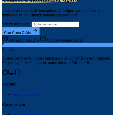
Junte-se a centenas de fundadores. Configure sua conta em 2
minutos e veja o Filtrazy trabalhando por você.
Seu melhor e-mail
Criar Conta Grátis
Ativação imediata
•
Cancele quando quiser
F
Filtrazy
A plataforma gratuita para automação de comentários no Instagram.
Responda, filtre e engaje no automático — 24h por dia.
Produto
Como Funciona
Casos de Uso
Para E-commerce