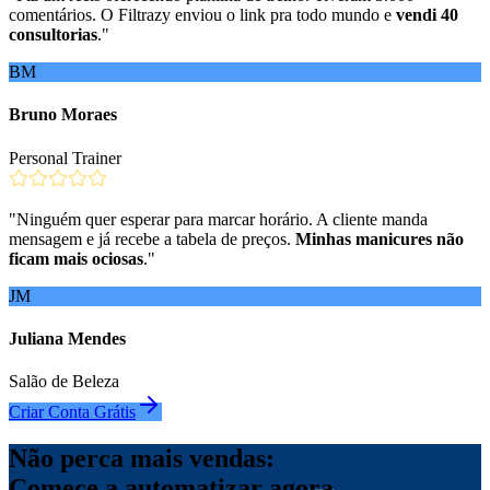
comentários. O Filtrazy enviou o link pra todo mundo e
vendi 40
consultorias
.
"
BM
Bruno Moraes
Personal Trainer
"
Ninguém quer esperar para marcar horário. A cliente manda
mensagem e já recebe a tabela de preços.
Minhas manicures não
ficam mais ociosas
.
"
JM
Juliana Mendes
Salão de Beleza
Criar Conta Grátis
Não perca mais vendas:
Comece a automatizar agora