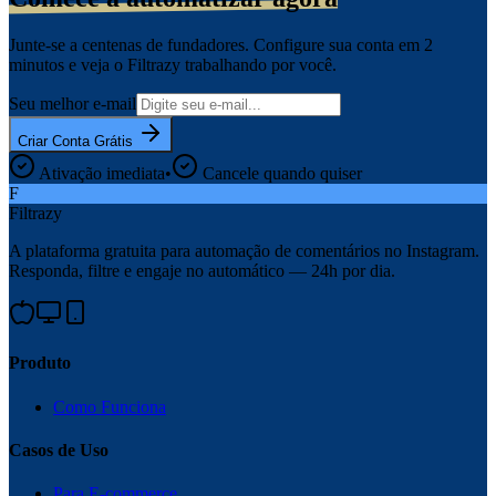
Junte-se a centenas de fundadores. Configure sua conta em 2
minutos e veja o Filtrazy trabalhando por você.
Seu melhor e-mail
Criar Conta Grátis
Ativação imediata
•
Cancele quando quiser
F
Filtrazy
A plataforma gratuita para automação de comentários no Instagram.
Responda, filtre e engaje no automático — 24h por dia.
Produto
Como Funciona
Casos de Uso
Para E-commerce