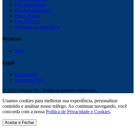
Para Imobiliárias
Para Infoprodutores
Para Clínicas
Para Delivery
Ver todas as soluções ➔
Recursos
Blog
Legal
Privacidade
Termos de Uso
©
2026
Filtrazy Inc. Todos os direitos reservados.
Usamos cookies para melhorar sua experiência, personalizar
conteúdo e analisar nosso tráfego. Ao continuar navegando, você
concorda com a nossa
Política de Privacidade e Cookies
.
Aceitar e Fechar