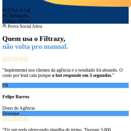
INSTAGRAM
PC Desligado
Celular Offline
Prova Social Ativa
Quem usa o Filtrazy,
não volta pro manual.
"
Implementei nos clientes da agência e o resultado foi absurdo. O
custo por lead caiu porque
o bot responde em 3 segundos
.
"
FB
Felipe Barros
Dono de Agência
Destaque
"
Fiz um reels oferecendo planilha de treino. Tiveram 3.000