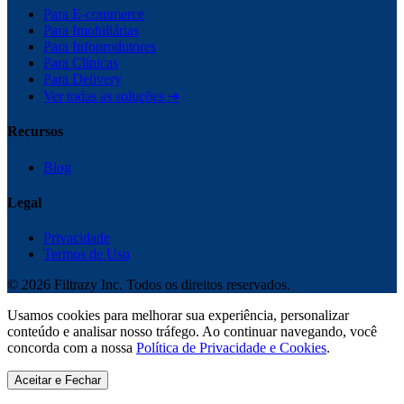
Para E-commerce
Para Imobiliárias
Para Infoprodutores
Para Clínicas
Para Delivery
Ver todas as soluções ➔
Recursos
Blog
Legal
Privacidade
Termos de Uso
©
2026
Filtrazy Inc. Todos os direitos reservados.
Usamos cookies para melhorar sua experiência, personalizar
conteúdo e analisar nosso tráfego. Ao continuar navegando, você
concorda com a nossa
Política de Privacidade e Cookies
.
Aceitar e Fechar