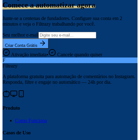
Comece a automatizar agora
Junte-se a centenas de fundadores. Configure sua conta em 2
minutos e veja o Filtrazy trabalhando por você.
Seu melhor e-mail
Criar Conta Grátis
Ativação imediata
•
Cancele quando quiser
F
Filtrazy
A plataforma gratuita para automação de comentários no Instagram.
Responda, filtre e engaje no automático — 24h por dia.
Produto
Como Funciona
Casos de Uso