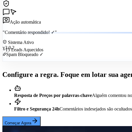
Automação Ativa
Ação automática
"Comentário respondido! ✓"
Sistema Ativo
v3.0.2
+15 Leads Aquecidos
Spam Bloqueado ✓
Configure a regra. Foque em lotar sua age
Resposta de Preços por palavras-chave
Alguém comentou no po
Filtro e Segurança 24h
Comentários indesejados são ocultados 
Começar Agora