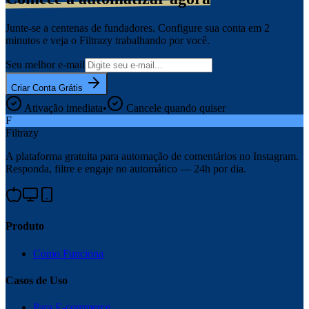
Junte-se a centenas de fundadores. Configure sua conta em 2
minutos e veja o Filtrazy trabalhando por você.
Seu melhor e-mail
Criar Conta Grátis
Ativação imediata
•
Cancele quando quiser
F
Filtrazy
A plataforma gratuita para automação de comentários no Instagram.
Responda, filtre e engaje no automático — 24h por dia.
Produto
Como Funciona
Casos de Uso
Para E-commerce