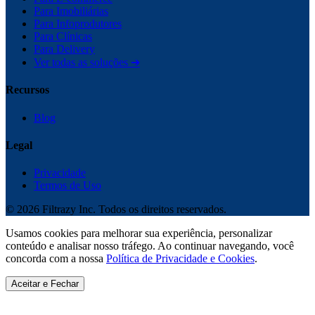
Para Imobiliárias
Para Infoprodutores
Para Clínicas
Para Delivery
Ver todas as soluções ➔
Recursos
Blog
Legal
Privacidade
Termos de Uso
©
2026
Filtrazy Inc. Todos os direitos reservados.
Usamos cookies para melhorar sua experiência, personalizar
conteúdo e analisar nosso tráfego. Ao continuar navegando, você
concorda com a nossa
Política de Privacidade e Cookies
.
Aceitar e Fechar