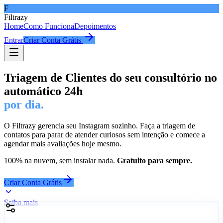
F
Filtrazy
Home
Como Funciona
Depoimentos
Entrar
Criar Conta Grátis
Triagem de Clientes do seu consultório no
automático 24h
por dia.
O Filtrazy gerencia seu Instagram sozinho. Faça a triagem de
contatos para parar de atender curiosos sem intenção e comece a
agendar mais avaliações hoje mesmo.
100% na nuvem, sem instalar nada.
Gratuito para sempre.
Criar Conta Grátis
Saiba mais