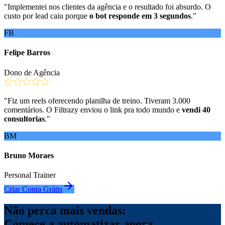
"
Implementei nos clientes da agência e o resultado foi absurdo. O
custo por lead caiu porque
o bot responde em 3 segundos
.
"
FB
Felipe Barros
Dono de Agência
"
Fiz um reels oferecendo planilha de treino. Tiveram 3.000
comentários. O Filtrazy enviou o link pra todo mundo e
vendi 40
consultorias
.
"
BM
Bruno Moraes
Personal Trainer
Criar Conta Grátis
Não perca mais vendas:
Comece a automatizar agora